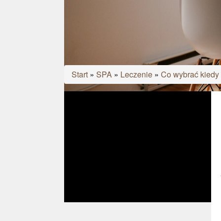
Start
»
SPA
»
Leczenie
»
Co wybrać kiedy