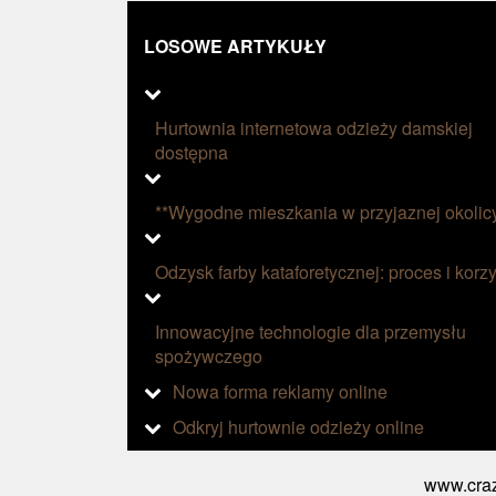
LOSOWE ARTYKUŁY
Hurtownia internetowa odzieży damskiej
dostępna
**Wygodne mieszkania w przyjaznej okolic
Odzysk farby kataforetycznej: proces i korzy
Innowacyjne technologie dla przemysłu
spożywczego
Nowa forma reklamy online
Odkryj hurtownie odzieży online
www.craz