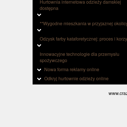
Hurtownia internetowa odzieży damskiej
dostępna
**Wygodne mieszkania w przyjaznej okolic
Odzysk farby kataforetycznej: proces i korzy
Innowacyjne technologie dla przemysłu
spożywczego
Nowa forma reklamy online
Odkryj hurtownie odzieży online
www.craz