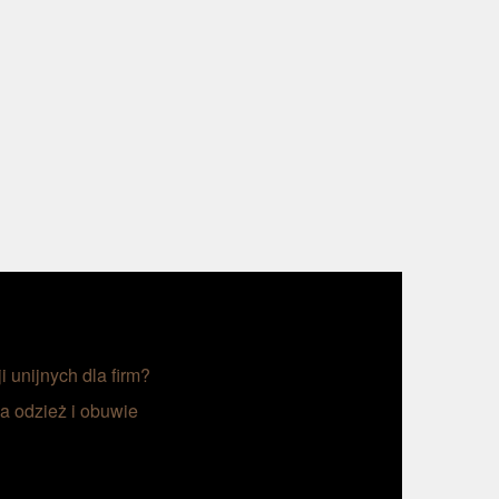
i unijnych dla firm?
a odzież i obuwie