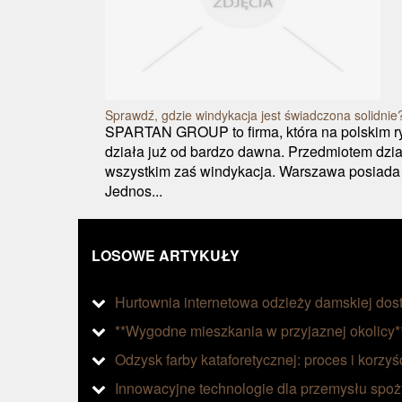
Sprawdź, gdzie windykacja jest świadczona solidnie
SPARTAN GROUP to firma, która na polskim r
działa już od bardzo dawna. Przedmiotem działa
wszystkim zaś windykacja. Warszawa posiada
Jednos...
LOSOWE ARTYKUŁY
Hurtownia internetowa odzieży damskiej dos
**Wygodne mieszkania w przyjaznej okolicy*
Odzysk farby kataforetycznej: proces i korzyś
Innowacyjne technologie dla przemysłu spo