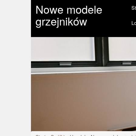
Nowe modele
St
grzejników
L