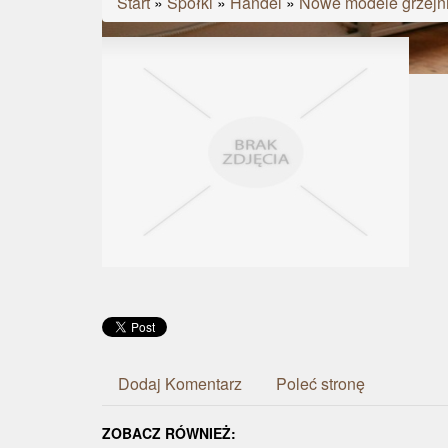
Start
»
Spółki
»
Handel
»
Nowe modele grzejn
Dodaj Komentarz
Poleć stronę
ZOBACZ RÓWNIEŻ: