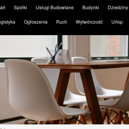
art
Spółki
Usługi Budowlane
Budynki
Dziedzin
ogistyka
Ogłoszenia
Ruch
Wytwórczość
Urlop