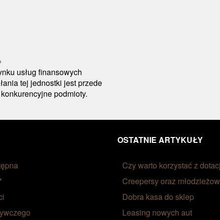
?
ynku usług finansowych
nia tej jednostki jest przede
 konkurencyjne podmioty.
OSTATNIE ARTYKUŁY
tępna
Czy warto korzystać z dotacj
*
Creepersy oraz młodzieżow
ci
Dobra kasa do sklep
żywczego
Leasing nowych aut