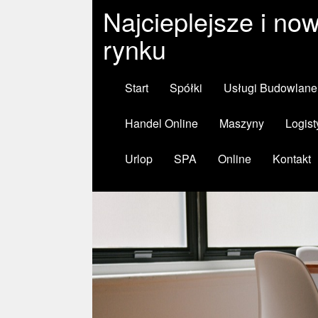
Najcieplejsze i n
rynku
Start
Spółki
Usługi Budowlane
Handel Online
Maszyny
Logist
Urlop
SPA
Online
Kontakt