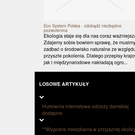
Eco System Polska - zdobądź niezbędne
pozwolenina
Ekologia staje się dla nas coraz ważniejsz
Zdajemy sobie bowiem sprawę, że musim
zadbać o środowisko naturalne ze względ
przyszłe pokolenia. Dlatego przepisy kraj
jak i międzynarodowe nakładają ogro...
LOSOWE ARTYKUŁY
Hurtownia internetowa odzieży damskiej
dostępna
**Wygodne mieszkania w przyjaznej okolic