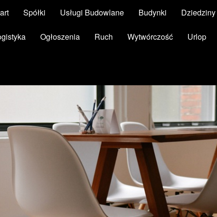
art
Spółki
Usługi Budowlane
Budynki
Dziedzin
ogistyka
Ogłoszenia
Ruch
Wytwórczość
Urlop