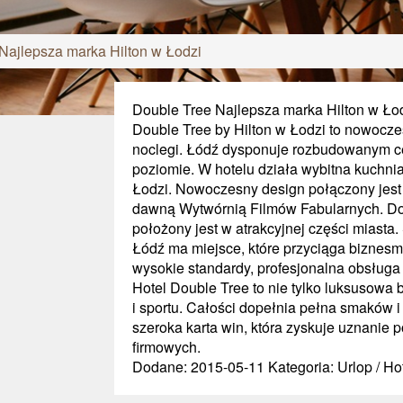
Najlepsza marka Hilton w Łodzi
Double Tree Najlepsza marka Hilton w Ło
Double Tree by Hilton w Łodzi to nowocz
noclegi. Łódź dysponuje rozbudowanym ce
poziomie. W hotelu działa wybitna kuchnia
Łodzi. Nowoczesny design połączony jest z
dawną Wytwórnią Filmów Fabularnych. Doubl
położony jest w atrakcyjnej części miasta. 
Łódź ma miejsce, które przyciąga biznes
wysokie standardy, profesjonalna obsługa i
Hotel Double Tree to nie tylko luksusowa 
i sportu. Całości dopełnia pełna smaków 
szeroka karta win, która zyskuje uznanie
firmowych.
Dodane: 2015-05-11
Kategoria: Urlop / Ho