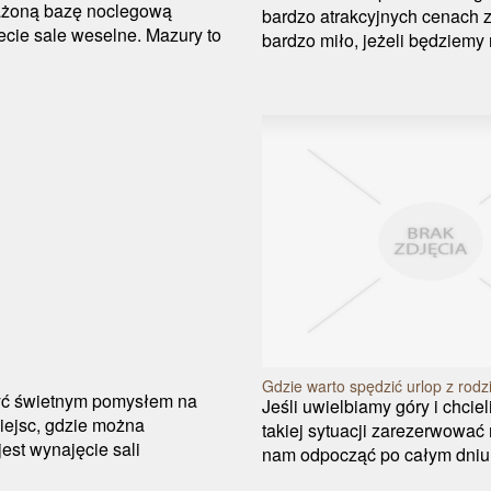
ażoną bazę noclegową
bardzo atrakcyjnych cenach 
ecie sale weselne. Mazury to
bardzo miło, jeżeli będziemy 
Gdzie warto spędzić urlop z rodz
być świetnym pomysłem na
Jeśli uwielbiamy góry i chcie
miejsc, gdzie można
takiej sytuacji zarezerwować
est wynajęcie sali
nam odpocząć po całym dniu 