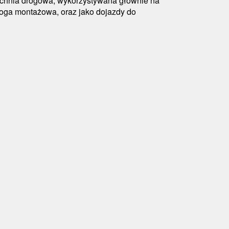
zchnia drogowa, wykorzystywana głównie na
oga montażowa, oraz jako dojazdy do