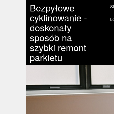
Bezpyłowe
St
cyklinowanie -
L
doskonały
sposób na
szybki remont
parkietu