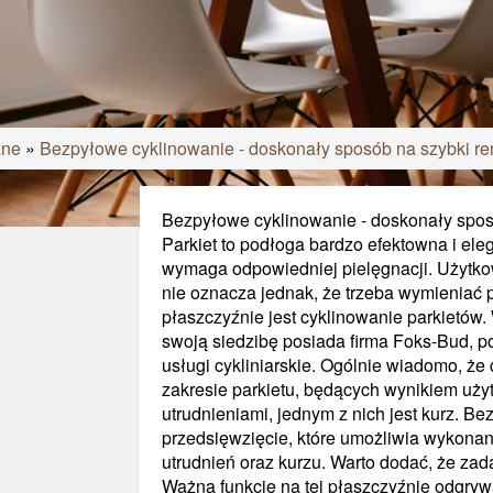
ane
»
Bezpyłowe cyklinowanie - doskonały sposób na szybki re
Bezpyłowe cyklinowanie - doskonały sposó
Parkiet to podłoga bardzo efektowna i el
wymaga odpowiedniej pielęgnacji. Użytkow
nie oznacza jednak, że trzeba wymieniać 
płaszczyźnie jest cyklinowanie parkietów.
swoją siedzibę posiada firma Foks-Bud, p
usługi cykliniarskie. Ogólnie wiadomo, że
zakresie parkietu, będących wynikiem uży
utrudnieniami, jednym z nich jest kurz. 
przedsięwzięcie, które umożliwia wykonani
utrudnień oraz kurzu. Warto dodać, że zada
Ważną funkcję na tej płaszczyźnie odgryw