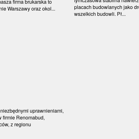
tymczasowa stabilna nawier
nasza firma brukarska to
placach budowlanych jako dr
nie Warszawy oraz okol...
wszelkich budowli. Pł...
 niezbędnymi uprawnieniami,
 w firmie Renomabud,
ców, z regionu