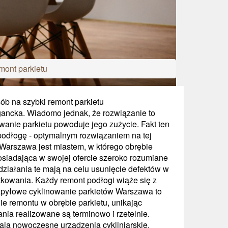
mont parkietu
b na szybki remont parkietu
egancka. Wiadomo jednak, że rozwiązanie to
anie parkietu powoduje jego zużycie. Fakt ten
podłogę - optymalnym rozwiązaniem na tej
 Warszawa jest miastem, w którego obrębie
osiadająca w swojej ofercie szeroko rozumiane
 działania te mają na celu usunięcie defektów w
tkowania. Każdy remont podłogi wiąże się z
Bezpyłowe cyklinowanie parkietów Warszawa to
e remontu w obrębie parkietu, unikając
nia realizowane są terminowo i rzetelnie.
ają nowoczesne urządzenia cykliniarskie.