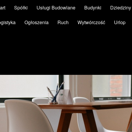
art
Spółki
Usługi Budowlane
Budynki
Dziedzin
ogistyka
Ogłoszenia
Ruch
Wytwórczość
Urlop