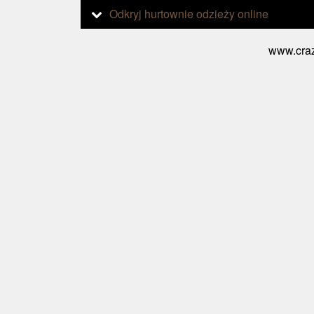
Odkryj hurtownie odzieży online
www.craz