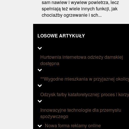
sam nawiew i wywiew powietrza, lecz
spełniają też wiele innych funkcji, jak
chociażby ogrzewanie i sch...
LOSOWE ARTYKUŁY
Hurtownia internetowa odzieży damskiej
dostępna
**Wygodne mieszkania w przyjaznej okolic
Odzysk farby kataforetycznej: proces i korzy
Innowacyjne technologie dla przemysłu
spożywczego
Nowa forma reklamy online