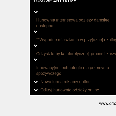
LOSOWE ARTYKUŁY
Hurtownia internetowa odzieży damskiej
dostępna
**Wygodne mieszkania w przyjaznej okolic
Odzysk farby kataforetycznej: proces i korzy
Innowacyjne technologie dla przemysłu
spożywczego
Nowa forma reklamy online
Odkryj hurtownie odzieży online
www.craz