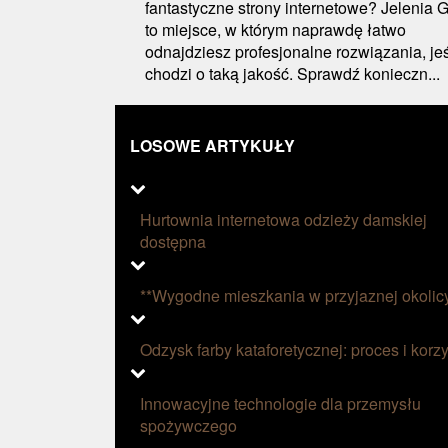
fantastyczne strony internetowe? Jelenia 
to miejsce, w którym naprawdę łatwo
odnajdziesz profesjonalne rozwiązania, jeś
chodzi o taką jakość. Sprawdź konieczn...
LOSOWE ARTYKUŁY
Hurtownia internetowa odzieży damskiej
dostępna
**Wygodne mieszkania w przyjaznej okolic
Odzysk farby kataforetycznej: proces i korzy
Innowacyjne technologie dla przemysłu
spożywczego