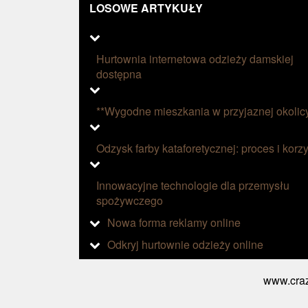
LOSOWE ARTYKUŁY
Hurtownia internetowa odzieży damskiej
dostępna
**Wygodne mieszkania w przyjaznej okolic
Odzysk farby kataforetycznej: proces i korzy
Innowacyjne technologie dla przemysłu
spożywczego
Nowa forma reklamy online
Odkryj hurtownie odzieży online
www.craz