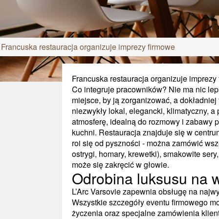
»
Francuska restauracja organizuje imprezy firmowe
Francuska restauracja organizuje imprezy
Co integruje pracowników? Nie ma nic lep
miejsce, by ją zorganizować, a dokładniej 
niezwykły lokal, elegancki, klimatyczny, a
atmosferę, idealną do rozmowy i zabawy pr
kuchni. Restauracja znajduje się w centru
roi się od pyszności - można zamówić ws
ostrygi, homary, krewetki), smakowite ser
może się zakręcić w głowie.
Odrobina luksusu na w
L’Arc Varsovie zapewnia obsługę na najwy
Wszystkie szczegóły eventu firmowego możn
życzenia oraz specjalne zamówienia klien