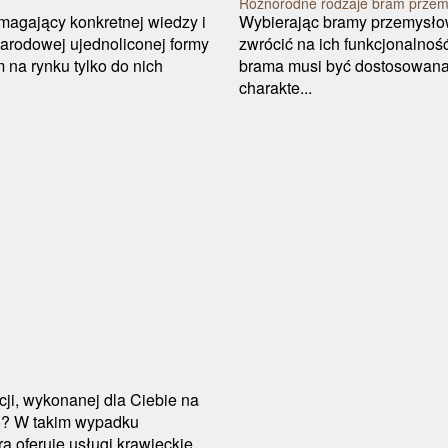
Różnorodne rodzaje bram prze
agający konkretnej wiedzy i
Wybierając bramy przemysło
arodowej ujednoliconej formy
zwrócić na ich funkcjonalnoś
na rynku tylko do nich
brama musi być dostosowana
charakte...
ji, wykonanej dla Ciebie na
o? W takim wypadku
a oferuje usługi krawieckie.