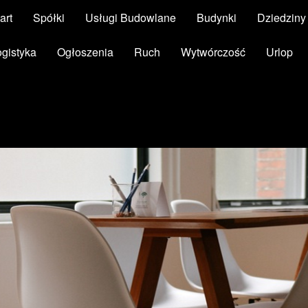
art
Spółki
Usługi Budowlane
Budynki
Dziedzin
ogistyka
Ogłoszenia
Ruch
Wytwórczość
Urlop