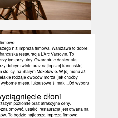
 firmowe
szego niż impreza firmowa. Warszawa to dobre
francuska restauracja L’Arc Varsovie. To
 przy tym przytulny. Gwarantuje doskonałą
zy dobrym winie oraz najlepszej francuskiej
m stolicy, na Starym Mokotowie. W jej menu aż
zelakie rodzaje owoców morza (jak choćby
y, wyborne mięsa, luksusowe ślimaki...Od wyboru
yciągnięcie dłoni
ższym poziomie oraz atrakcyjne ceny.
a omówić, ustalić, restauracja jest otwarta na
tów. To będzie najlepsza impreza firmowa!