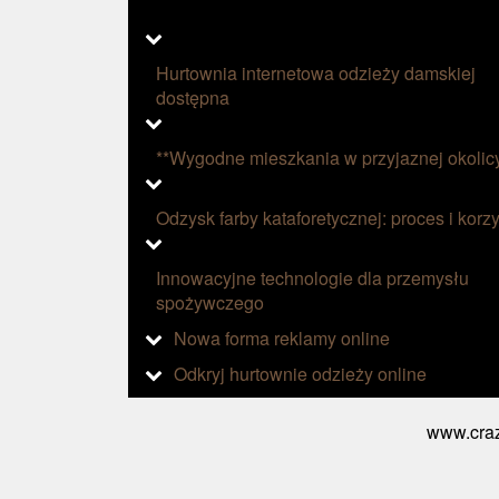
Hurtownia internetowa odzieży damskiej
dostępna
**Wygodne mieszkania w przyjaznej okolic
Odzysk farby kataforetycznej: proces i korzy
Innowacyjne technologie dla przemysłu
spożywczego
Nowa forma reklamy online
Odkryj hurtownie odzieży online
www.craz