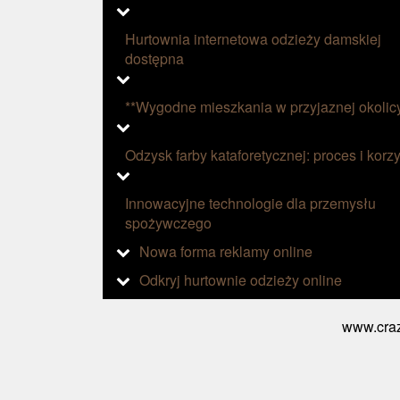
Hurtownia internetowa odzieży damskiej
dostępna
**Wygodne mieszkania w przyjaznej okolic
Odzysk farby kataforetycznej: proces i korzy
Innowacyjne technologie dla przemysłu
spożywczego
Nowa forma reklamy online
Odkryj hurtownie odzieży online
www.craz