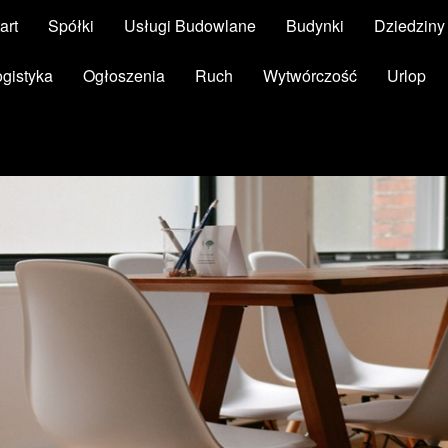
art
Spółki
Usługi Budowlane
Budynki
Dziedzin
ogistyka
Ogłoszenia
Ruch
Wytwórczość
Urlop