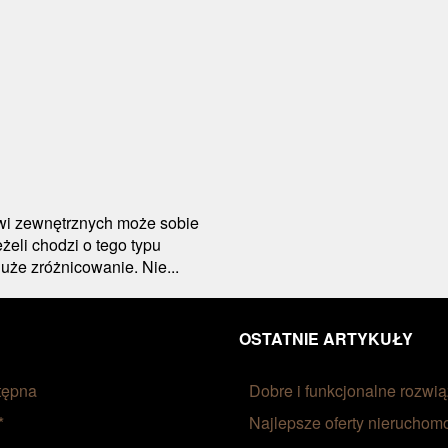
wi zewnętrznych może sobie
żeli chodzi o tego typu
uże zróżnicowanie. Nie...
OSTATNIE ARTYKUŁY
tępna
Dobre i funkcjonalne rozwi
*
Najlepsze oferty nieruchomo