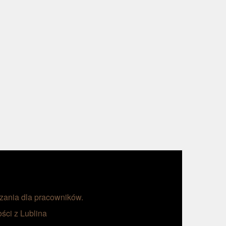
ązania dla pracowników.
ści z Lublina