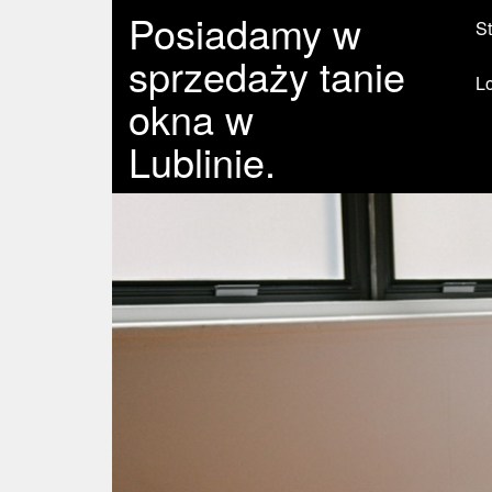
Posiadamy w
St
sprzedaży tanie
L
okna w
Lublinie.