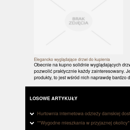
Elegancko wyglądające drzwi do kupienia
Obecnie na kupno solidnie wyglądających drz
pozwolić praktycznie każdy zainteresowany. Je
produkty, to jest wśród nich naprawdę bardzo d
LOSOWE ARTYKUŁY
Hurtownia internetowa odzieży damskiej dos
**Wygodne mieszkania w przyjaznej okolicy*