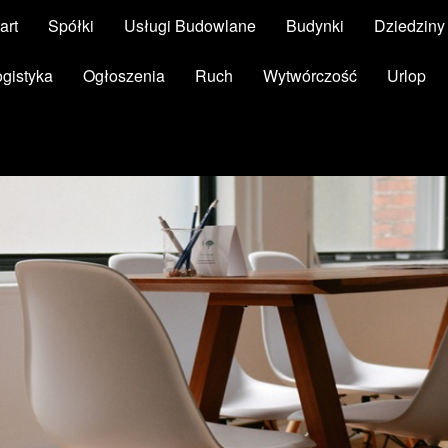
art
Spółki
Usługi Budowlane
Budynki
Dziedzin
ogistyka
Ogłoszenia
Ruch
Wytwórczość
Urlop