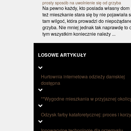
prosty sposób na uwolnienie się od grzyba
Na pewno każdy, kto posiada własny dom 
też mieszkanie stara się by nie pojawiała s
tam wilgoć, która prowadzi do niepożądan
grzyba. Nie mniej jednak tak naprawdę to 
tym wszystkim koniecznie należy ...
LOSOWE ARTYKUŁY
Hurtownia internetowa odzieży damskiej
dostępna
**Wygodne mieszkania w przyjaznej okolic
Odzysk farby kataforetycznej: proces i korzy
Innowacyjne technologie dla przemysłu