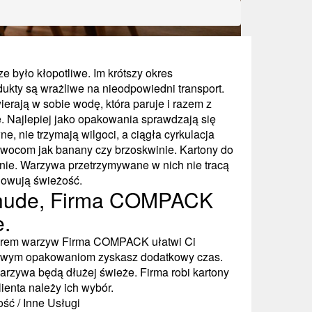
było kłopotliwe. Im krótszy okres
dukty są wrażliwe na nieodpowiedni transport.
erają w sobie wodę, która paruje i razem z
 Najlepiej jako opakowania sprawdzają się
, nie trzymają wilgoci, a ciągła cyrkulacja
owocom jak banany czy brzoskwinie. Kartony do
nie. Warzywa przetrzymywane w nich nie tracą
howują świeżość.
 chude, Firma COMPACK
e.
utorem warzyw Firma COMPACK ułatwi Ci
nowym opakowaniom zyskasz dodatkowy czas.
zywa będą dłużej świeże. Firma robi kartony
lienta należy ich wybór.
ść / Inne Usługi