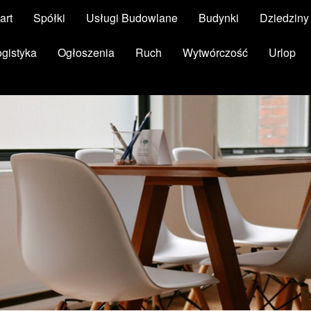
art
Spółki
Usługi Budowlane
Budynki
Dziedzin
ogistyka
Ogłoszenia
Ruch
Wytwórczość
Urlop