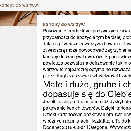
kartony do warzyw
kartony do warzyw
Pakowanie produktów spożywczych zawsze 
przydatności do spożycia tym bardziej pro
Takie są zwłaszcza warzywa i owoce. Zawi
żywnością może powodować zagrzybienie.
kartony do warzyw i owoców. Są przewiewne
powietrza pozwala na dojrzewanie takim 
warzyw to najbardziej optymalne rozwiąza
przez długi czas swych właściwości i zac
Małe i duże, grube i
dopasuje się do Ciebi
Jeżeli jesteś producentem bądź dystryb
pakowanie twoich towarów. Dzięki karto
Dzięki kartonowym opakowaniom Twoje war
w różnych rozmiarach i kształtach. To do k
Dodane: 2018-03-01
Kategoria: Wytwórczo