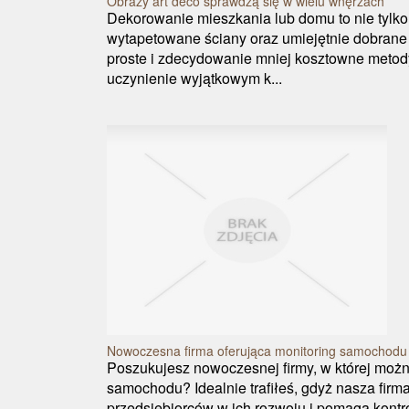
Obrazy art déco sprawdzą się w wielu wnęrzach
Dekorowanie mieszkania lub domu to nie tylk
wytapetowane ściany oraz umiejętnie dobrane 
proste i zdecydowanie mniej kosztowne metod
uczynienie wyjątkowym k...
Nowoczesna firma oferująca monitoring samochodu
Poszukujesz nowoczesnej firmy, w której możn
samochodu? Idealnie trafiłeś, gdyż nasza firma
przedsiębiorców w ich rozwoju i pomaga kont