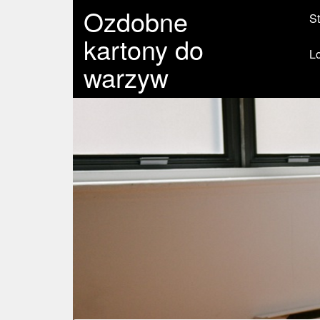
Ozdobne
St
kartony do
L
warzyw