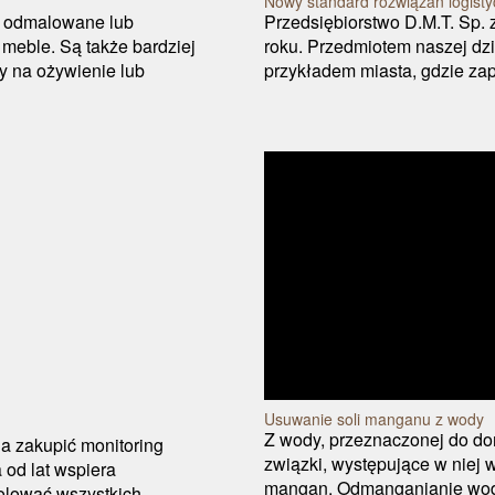
Nowy standard rozwiązań logist
o odmalowane lub
Przedsiębiorstwo D.M.T. Sp. z
meble. Są także bardziej
roku. Przedmiotem naszej dzia
y na ożywienie lub
przykładem miasta, gdzie zapo
Usuwanie soli manganu z wody
Z wody, przeznaczonej do d
a zakupić monitoring
związki, występujące w niej 
 od lat wspiera
mangan. Odmanganianie wody
rolować wszystkich