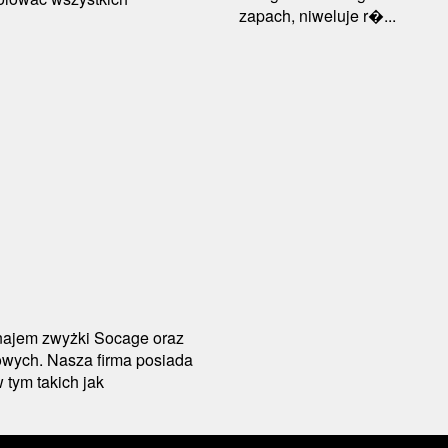
zapach, niweluje r�...
ynajem zwyżki Socage oraz
owych. Nasza firma posiada
tym takich jak