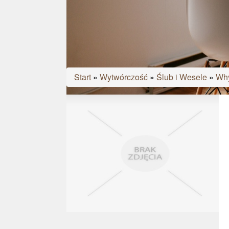
Start
»
Wytwórczość
»
Ślub i Wesele
»
Why